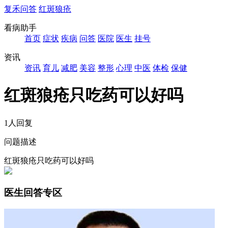
复禾问答
红斑狼疮
看病助手
首页
症状
疾病
问答
医院
医生
挂号
资讯
资讯
育儿
减肥
美容
整形
心理
中医
体检
保健
红斑狼疮只吃药可以好吗
1人回复
问题描述
红斑狼疮只吃药可以好吗
医生回答专区