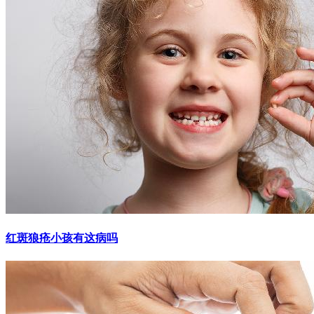
红斑狼疮小孩有这病吗