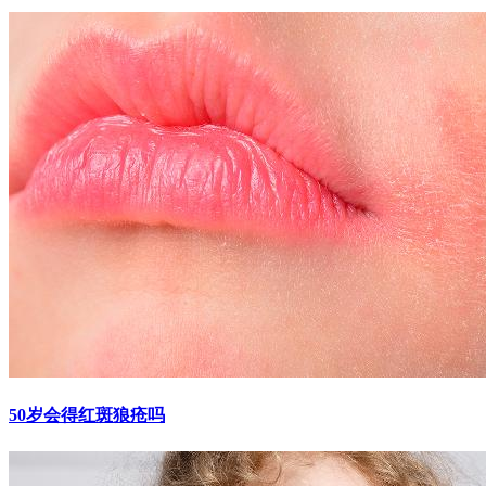
50岁会得红斑狼疮吗