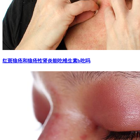
红斑狼疮和狼疮性肾炎能吃维生素b吃吗