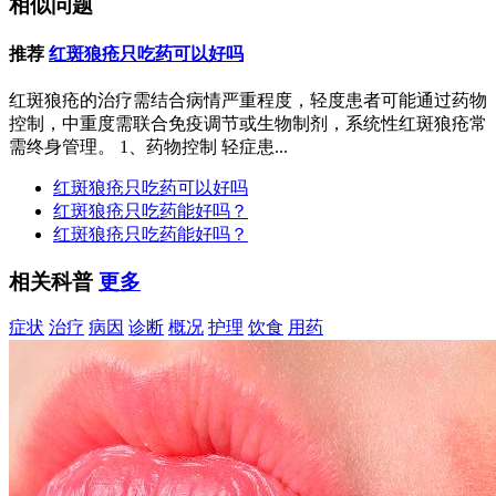
相似问题
推荐
红斑狼疮只吃药可以好吗
红斑狼疮的治疗需结合病情严重程度，轻度患者可能通过药物
控制，中重度需联合免疫调节或生物制剂，系统性红斑狼疮常
需终身管理。 1、药物控制 轻症患...
红斑狼疮只吃药可以好吗
红斑狼疮只吃药能好吗？
红斑狼疮只吃药能好吗？
相关科普
更多
症状
治疗
病因
诊断
概况
护理
饮食
用药