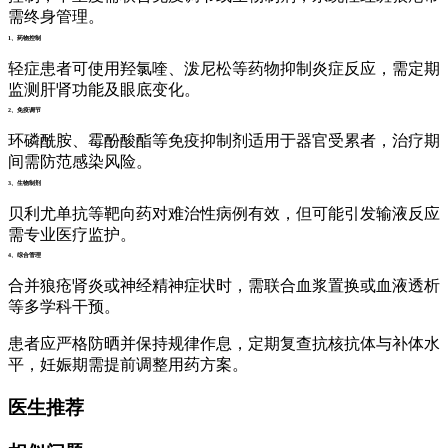
需终身管理。
1、药物控制
轻症患者可使用羟氯喹、泼尼松等药物抑制炎症反应，需定期
监测肝肾功能及眼底变化。
2、免疫调节
环磷酰胺、霉酚酸酯等免疫抑制剂适用于器官受累者，治疗期
间需防范感染风险。
3、生物制剂
贝利尤单抗等靶向药对难治性病例有效，但可能引发输液反应
需专业医疗监护。
4、综合管理
合并狼疮肾炎或神经精神症状时，需联合血浆置换或血液透析
等多学科干预。
患者应严格防晒并保持规律作息，定期复查抗核抗体与补体水
平，妊娠期需提前调整用药方案。
医生推荐