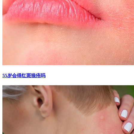
55岁会得红斑狼疮吗