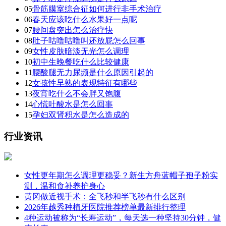
05
骨筋膜室综合征如何进行非手术治疗
06
春天应该吃什么水果好一点呢
07
腰间盘突出怎么治疗快
08
肚子咕噜咕噜叫还放屁怎么回事
09
女性皮肤暗淡无光怎么调理
10
初中生晚餐吃什么比较健康
11
腰酸腿无力尿频是什么原因引起的
12
女孩性早熟的表现特征有哪些
13
夜宵吃什么不会胖又饱腹
14
心慌吐酸水是怎么回事
15
孕妇双肾积水是怎么造成的
行业资讯
女性更年期怎么调理更稳妥？新生方舟蓝帽子孢子粉实
测，温和食补养护身心
黄冈做近视手术：全飞秒和半飞秒有什么区别
2026年越秀种植牙医院推荐榜单最新排行整理
4种运动被称为“长寿运动”，每天选一种坚持30分钟，健