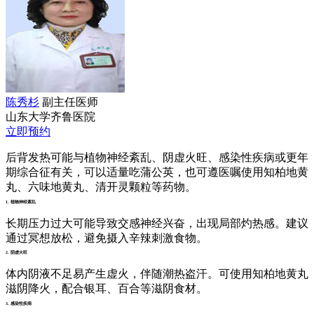
陈秀杉
副主任医师
山东大学齐鲁医院
立即预约
后背发热可能与植物神经紊乱、阴虚火旺、感染性疾病或更年
期综合征有关，可以适量吃蒲公英，也可遵医嘱使用知柏地黄
丸、六味地黄丸、清开灵颗粒等药物。
1. 植物神经紊乱
长期压力过大可能导致交感神经兴奋，出现局部灼热感。建议
通过冥想放松，避免摄入辛辣刺激食物。
2. 阴虚火旺
体内阴液不足易产生虚火，伴随潮热盗汗。可使用知柏地黄丸
滋阴降火，配合银耳、百合等滋阴食材。
3. 感染性疾病