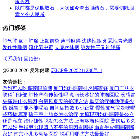
康长寿
以前都是保胆取石，为啥如今查出胆结石，需要切除胆
囊？令人思考
热门标签
肺气肿
额叶肿瘤
上颌前突
声带麻痹
边缘性龈炎
恶性青光眼
发作性睡病
硫化氢中毒
立克次体病
继发性三叉神经痛
联系我们
回顶部↑
@2000-2026 复禾健康
苏ICP备2025211236号-1
友情链接：
孕妇可以吃榴莲吗前期
厦门妇科医院排名哪家好
厦门广肤皮
肤科门诊部
肺栓塞有传染性吗
湖南长沙好的肿瘤医院
没感冒
头痛是什么原因
白癜风夏天的护理方法
重庆治疗抽动症多少
钱
感冒了能不能喝酒
自闭症指数多少正常
慢性支气管炎吃哪
些药物调理
孩子患上肺炎怎么治疗
太原玛丽妇科医院是公立
还是私立
治疗雄性脱发怎么方法
上海疼痛科医院
烫伤后多久
可以好
手指甲出现凹凸不平的原因有哪些
南京牛皮癣医院哪
家好
南京小儿多动症医院
脱毛用哪些方法最最好