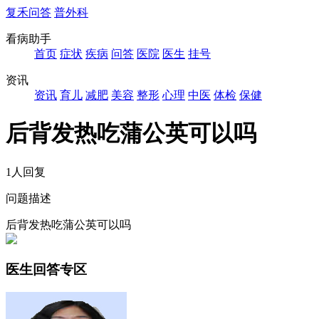
复禾问答
普外科
看病助手
首页
症状
疾病
问答
医院
医生
挂号
资讯
资讯
育儿
减肥
美容
整形
心理
中医
体检
保健
后背发热吃蒲公英可以吗
1人回复
问题描述
后背发热吃蒲公英可以吗
医生回答专区