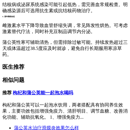
结核病或泌尿系统感染可能引起低热，需完善血常规检查。明
确感染源后可选用抗生素或抗结核药物治疗。
4. 更年期综合征
雌激素水平下降导致血管舒缩失调，常见阵发性烘热。可考虑
激素替代疗法，同时补充豆制品调节内分泌。
蒲公英性寒可辅助清热，但需排除过敏可能。持续发热超过三
天或体温超过38.5度应及时就诊，避免自行长期服用寒凉草
药。
医生推荐
相似问题
推荐
枸杞和蒲公英能一起泡水喝吗
枸杞和蒲公英可以一起泡水饮用，两者搭配具有协同养生效
果，主要功效包括增强免疫力、清肝明目、调节血糖、改善消
化功能、辅助抗氧化。 1、增强免疫力...
蒲公英水治疗滑膜炎效果怎么样