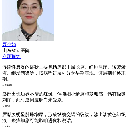
聂小娟
山东省立医院
立即预约
湿疹性唇炎的症状主要包括唇部干燥脱屑、红肿瘙痒、皲裂渗
液、继发感染等，按病程进展可分为早期表现、进展期和终末
期。
1、早期表现
唇部出现边界不清的红斑，伴随细小鳞屑和紧绷感，偶有轻微
刺痒，此时唇周皮肤尚未受累。
2、进展期
唇黏膜明显肿胀增厚，形成纵横交错的裂纹，渗出淡黄色组织
液，瘙痒加剧可能影响进食和说话。
3、终末期