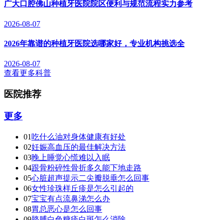
广大口腔佛山种植牙医院院区便利与规范流程实力参考
2026-08-07
2026年靠谱的种植牙医院选哪家好，专业机构挑选全
2026-08-07
查看更多科普
医院推荐
更多
01
吃什么油对身体健康有好处
02
妊娠高血压的最佳解决方法
03
晚上睡觉心慌难以入眠
04
跟骨粉碎性骨折多久能下地走路
05
心脏超声提示二尖瓣脱垂怎么回事
06
女性珍珠样丘疹是怎么引起的
07
宝宝有点流鼻涕怎么办
08
胃总恶心是怎么回事
09
胳膊白色糠疹白斑怎么消除