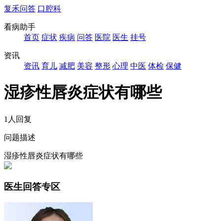
复禾问答
口腔科
看病助手
首页
症状
疾病
问答
医院
医生
挂号
资讯
资讯
育儿
减肥
美容
整形
心理
中医
体检
保健
湿疹性唇炎症状有哪些
1人回复
问题描述
湿疹性唇炎症状有哪些
医生回答专区