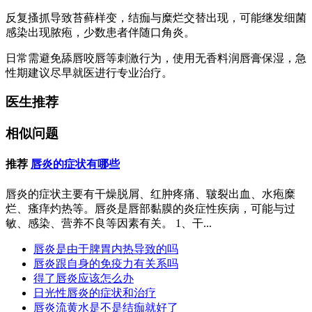
反复搔抓导致苔藓样变，结痂与糜烂交替出现，可能继发细菌
感染出现脓疱，少数患者伴随口角炎。
日常需避免舔唇咬唇等刺激行为，使用无香料润唇膏保湿，急
性期建议尽早就医进行专业治疗。
医生推荐
相似问题
推荐
唇炎的症状有哪些
唇炎的症状主要有干燥脱屑、红肿疼痛、皲裂出血、水疱糜
烂、瘙痒灼热等。唇炎是唇部黏膜的炎症性疾病，可能与过
敏、感染、营养不良等因素有关。 1、干...
唇炎是由于脾胃内热导致的吗
唇炎跟自身的免疫力有关系吗
得了唇炎应该怎么办
日光性唇炎的症状和治疗
唇炎流黄水是不是结痂就好了