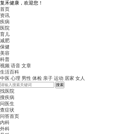
复禾健康，欢迎您！
首页
资讯
疾病
医院
育儿
减肥
保健
美容
科普
视频
语音
文章
生活百科
中医
心理
男性
体检
亲子
运动
居家
女人
搜索
找医院
搜疾病
问医生
查症状
问答首页
内科
外科