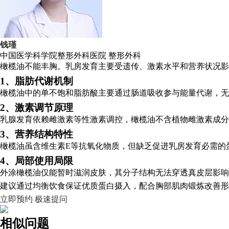
钱瑾
中国医学科学院整形外科医院
整形外科
橄榄油不能丰胸。乳房发育主要受遗传、激素水平和营养状况影
1、脂肪代谢机制
橄榄油中的单不饱和脂肪酸主要通过肠道吸收参与能量代谢，无
2、激素调节原理
乳腺发育依赖雌激素等性激素调控，橄榄油不含植物雌激素成分
3、营养结构特性
橄榄油虽含维生素E等抗氧化物质，但缺乏促进乳房发育必需的
4、局部使用局限
外涂橄榄油仅能暂时滋润皮肤，其分子结构无法穿透真皮层影响
建议通过均衡饮食保证优质蛋白摄入，配合胸部肌肉锻炼改善形
立即预约
极速提问
相似问题