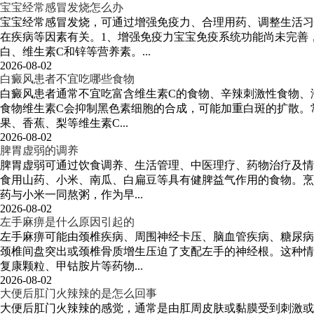
宝宝经常感冒发烧怎么办
宝宝经常感冒发烧，可通过增强免疫力、合理用药、调整生活习
在疾病等因素有关。1、增强免疫力宝宝免疫系统功能尚未完善
白、维生素C和锌等营养素。...
2026-08-02
白癜风患者不宜吃哪些食物
白癜风患者通常不宜吃富含维生素C的食物、辛辣刺激性食物、
食物维生素C会抑制黑色素细胞的合成，可能加重白斑的扩散。
果、香蕉、梨等维生素C...
2026-08-02
脾胃虚弱的调养
脾胃虚弱可通过饮食调养、生活管理、中医理疗、药物治疗及情
食用山药、小米、南瓜、白扁豆等具有健脾益气作用的食物。烹
药与小米一同熬粥，作为早...
2026-08-02
左手麻痹是什么原因引起的
左手麻痹可能由颈椎疾病、周围神经卡压、脑血管疾病、糖尿病
颈椎间盘突出或颈椎骨质增生压迫了支配左手的神经根。这种情
复康颗粒、甲钴胺片等药物...
2026-08-02
大便后肛门火辣辣的是怎么回事
大便后肛门火辣辣的感觉，通常是由肛周皮肤或黏膜受到刺激或