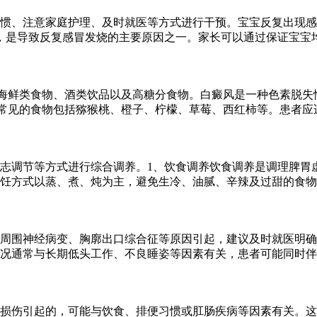
惯、注意家庭护理、及时就医等方式进行干预。宝宝反复出现感
，是导致反复感冒发烧的主要原因之一。家长可以通过保证宝宝
海鲜类食物、酒类饮品以及高糖分食物。白癜风是一种色素脱失
常见的食物包括猕猴桃、橙子、柠檬、草莓、西红柿等。患者应
志调节等方式进行综合调养。1、饮食调养饮食调养是调理脾胃
饪方式以蒸、煮、炖为主，避免生冷、油腻、辛辣及过甜的食物
周围神经病变、胸廓出口综合征等原因引起，建议及时就医明确
况通常与长期低头工作、不良睡姿等因素有关，患者可能同时伴
损伤引起的，可能与饮食、排便习惯或肛肠疾病等因素有关。这