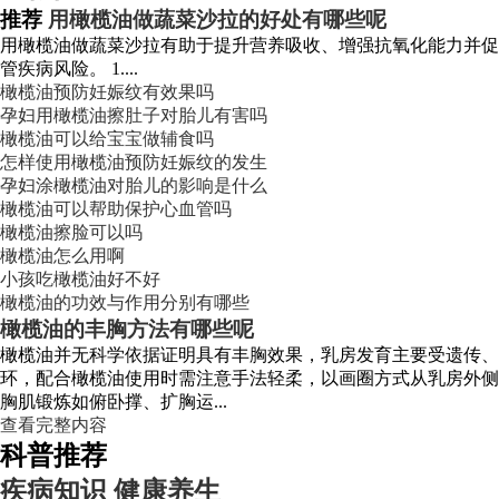
推荐
用橄榄油做蔬菜沙拉的好处有哪些呢
用橄榄油做蔬菜沙拉有助于提升营养吸收、增强抗氧化能力并促
管疾病风险。 1....
橄榄油预防妊娠纹有效果吗
孕妇用橄榄油擦肚子对胎儿有害吗
橄榄油可以给宝宝做辅食吗
怎样使用橄榄油预防妊娠纹的发生
孕妇涂橄榄油对胎儿的影响是什么
橄榄油可以帮助保护心血管吗
橄榄油擦脸可以吗
橄榄油怎么用啊
小孩吃橄榄油好不好
橄榄油的功效与作用分别有哪些
橄榄油的丰胸方法有哪些呢
橄榄油并无科学依据证明具有丰胸效果，乳房发育主要受遗传、
环，配合橄榄油使用时需注意手法轻柔，以画圈方式从乳房外侧
胸肌锻炼如俯卧撑、扩胸运...
查看完整内容
科普推荐
疾病知识
健康养生