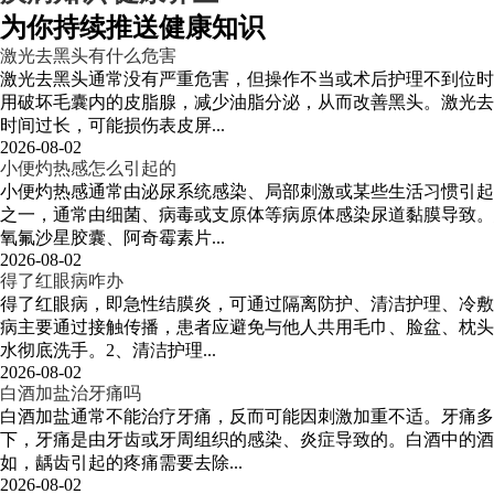
为你持续推送健康知识
激光去黑头有什么危害
激光去黑头通常没有严重危害，但操作不当或术后护理不到位时
用破坏毛囊内的皮脂腺，减少油脂分泌，从而改善黑头。激光去
时间过长，可能损伤表皮屏...
2026-08-02
小便灼热感怎么引起的
小便灼热感通常由泌尿系统感染、局部刺激或某些生活习惯引起
之一，通常由细菌、病毒或支原体等病原体感染尿道黏膜导致。
氧氟沙星胶囊、阿奇霉素片...
2026-08-02
得了红眼病咋办
得了红眼病，即急性结膜炎，可通过隔离防护、清洁护理、冷敷
病主要通过接触传播，患者应避免与他人共用毛巾、脸盆、枕头
水彻底洗手。2、清洁护理...
2026-08-02
白酒加盐治牙痛吗
白酒加盐通常不能治疗牙痛，反而可能因刺激加重不适。牙痛
下，牙痛是由牙齿或牙周组织的感染、炎症导致的。白酒中的酒
如，龋齿引起的疼痛需要去除...
2026-08-02