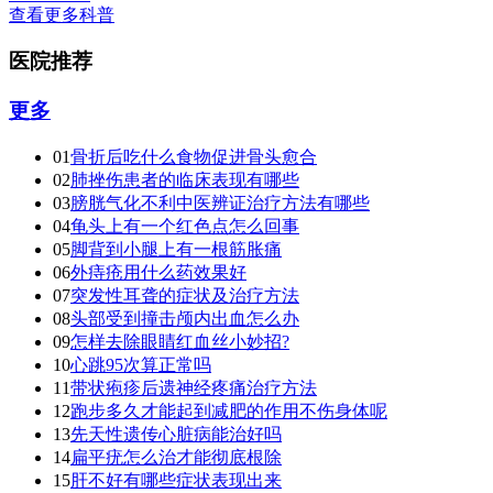
查看更多科普
医院推荐
更多
01
骨折后吃什么食物促进骨头愈合
02
肺挫伤患者的临床表现有哪些
03
膀胱气化不利中医辨证治疗方法有哪些
04
龟头上有一个红色点怎么回事
05
脚背到小腿上有一根筋胀痛
06
外痔疮用什么药效果好
07
突发性耳聋的症状及治疗方法
08
头部受到撞击颅内出血怎么办
09
怎样去除眼睛红血丝小妙招?
10
心跳95次算正常吗
11
带状疱疹后遗神经疼痛治疗方法
12
跑步多久才能起到减肥的作用不伤身体呢
13
先天性遗传心脏病能治好吗
14
扁平疣怎么治才能彻底根除
15
肝不好有哪些症状表现出来