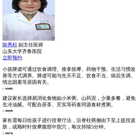
陈秀杉
副主任医师
山东大学齐鲁医院
立即预约
小孩脾虚可通过饮食调理、推拿按摩、药物干预、生活习惯改
善等方式调养。脾虚可能与先天不足、饮食不当、病后失调、
情志因素等原因有关。
1、饮食调理
建议家长选择易消化食物如小米粥、山药泥，少量多餐，避免
生冷油腻。可配合茯苓、芡实等药食同源食材煮粥。
2、推拿按摩
家长需每日给孩子进行捏脊疗法，沿脊柱两侧由下至上提捏皮
肤，或顺时针按摩腹部中脘穴，每次持续5分钟。
3、药物干预