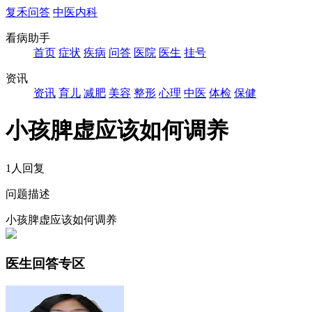
复禾问答
中医内科
看病助手
首页
症状
疾病
问答
医院
医生
挂号
资讯
资讯
育儿
减肥
美容
整形
心理
中医
体检
保健
小孩脾虚应该如何调养
1人回复
问题描述
小孩脾虚应该如何调养
医生回答专区