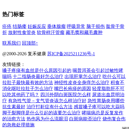
热门标签
疥疮
结肠瘘
妊娠反应
垂体腺瘤
呼吸异常
脑干损伤
肱骨干骨
折
放射性食管炎
软骨样汗管瘤
藏毛窦和藏毛囊肿
联系我们
回顶部↑
@2000-2026 复禾健康
苏ICP备2025211236号-1
友情链接：
嗓子疼痰有血丝是什么原因引起的
喝普洱茶会引起过敏性哮
喘吗
十二指肠炎最好怎么治疗
出现肝掌怎么治疗
吃什么可以
拉肚子最快最有效的方法
神经性皮炎全身痒怎么治疗
积食不
消化呕吐拉肚子怎么治疗
嘴巴长疱疹的原因
轻度脂肪肝不可
以吃其他药了吗？
四川外阴白斑医院怎么样
尿道出血昆明治
疗
有急性气管－支气管炎该怎么样治疗好
急性胃肠炎用哪些
抗生素最好
治疗打鼾症有什么方法
感冒嗓子疼可以吃大蒜吗
脚干裂脚痒是什么引起的该要怎么治疗
哮喘病总是反复发作
的治愈方法
热伤风为什么流眼泪
白斑病能否治疗
烧伤复合伤
的急救处理措施