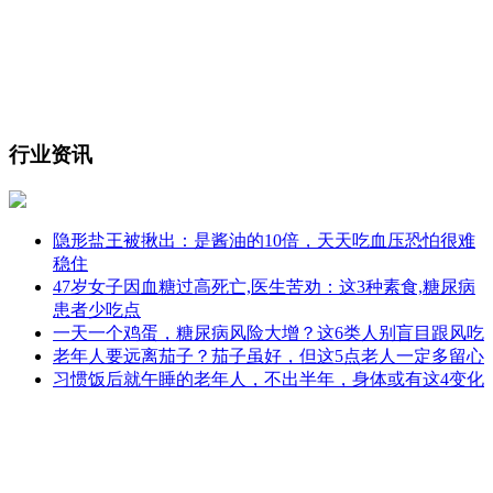
行业资讯
隐形盐王被揪出：是酱油的10倍，天天吃血压恐怕很难
稳住
47岁女子因血糖过高死亡,医生苦劝：这3种素食,糖尿病
患者少吃点
一天一个鸡蛋，糖尿病风险大增？这6类人别盲目跟风吃
老年人要远离茄子？茄子虽好，但这5点老人一定多留心
习惯饭后就午睡的老年人，不出半年，身体或有这4变化