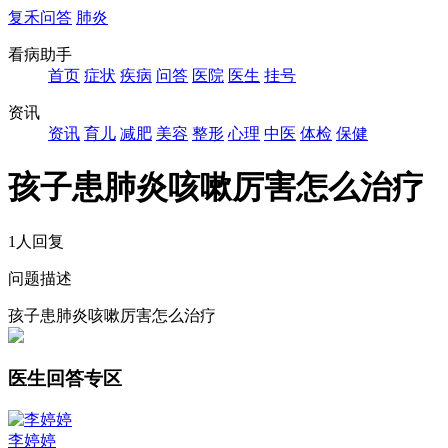
复禾问答
肺炎
看病助手
首页
症状
疾病
问答
医院
医生
挂号
资讯
资讯
育儿
减肥
美容
整形
心理
中医
体检
保健
孩子患肺炎咳嗽厉害怎么治疗
1人回复
问题描述
孩子患肺炎咳嗽厉害怎么治疗
医生回答专区
李婷婷