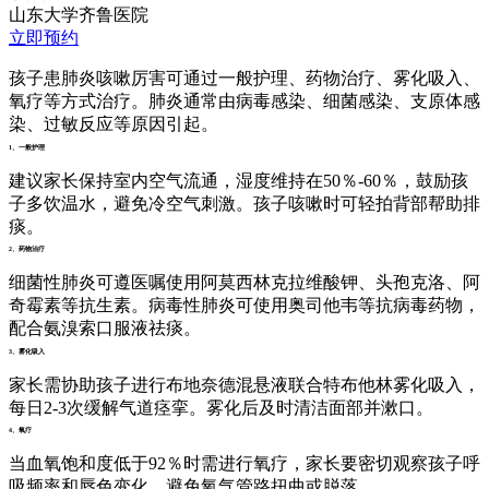
山东大学齐鲁医院
立即预约
孩子患肺炎咳嗽厉害可通过一般护理、药物治疗、雾化吸入、
氧疗等方式治疗。肺炎通常由病毒感染、细菌感染、支原体感
染、过敏反应等原因引起。
1、一般护理
建议家长保持室内空气流通，湿度维持在50％-60％，鼓励孩
子多饮温水，避免冷空气刺激。孩子咳嗽时可轻拍背部帮助排
痰。
2、药物治疗
细菌性肺炎可遵医嘱使用阿莫西林克拉维酸钾、头孢克洛、阿
奇霉素等抗生素。病毒性肺炎可使用奥司他韦等抗病毒药物，
配合氨溴索口服液祛痰。
3、雾化吸入
家长需协助孩子进行布地奈德混悬液联合特布他林雾化吸入，
每日2-3次缓解气道痉挛。雾化后及时清洁面部并漱口。
4、氧疗
当血氧饱和度低于92％时需进行氧疗，家长要密切观察孩子呼
吸频率和唇色变化，避免氧气管路扭曲或脱落。