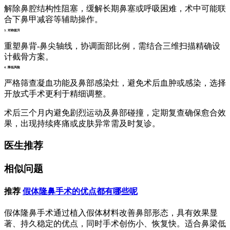
解除鼻腔结构性阻塞，缓解长期鼻塞或呼吸困难，术中可能联
合下鼻甲减容等辅助操作。
3. 对称提升
重塑鼻背-鼻尖轴线，协调面部比例，需结合三维扫描精确设
计截骨方案。
4. 降低风险
严格筛查凝血功能及鼻部感染灶，避免术后血肿或感染，选择
开放式手术更利于精细调整。
术后三个月内避免剧烈运动及鼻部碰撞，定期复查确保愈合效
果，出现持续疼痛或皮肤异常需及时复诊。
医生推荐
相似问题
推荐
假体隆鼻手术的优点都有哪些呢
假体隆鼻手术通过植入假体材料改善鼻部形态，具有效果显
著、持久稳定的优点，同时手术创伤小、恢复快。适合鼻梁低