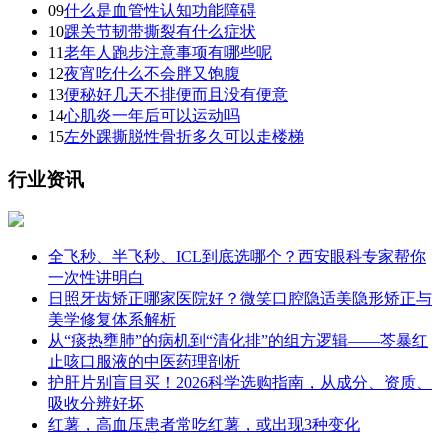
09
什么是血管性认知功能障碍
10
踝关节韧带撕裂有什么症状
11
老年人跑步注意事项有哪些呢
12
夜宵吃什么不会胖又饱腹
13
便秘好几天不排便而且没有便意
14
心肌炎一年后可以运动吗
15
左外踝撕脱性骨折多久可以走楼梯
行业资讯
全飞秒、半飞秒、ICL到底选哪个？西安眼科专家帮你
一次性讲明白
日照牙齿矫正哪家医院好？微笑口腔隐适美隐形矫正与
美学修复体系解析
从“痰热壅肺”的病机到“清化排”的组方逻辑——芩暴红
止咳口服液的中医药理剖析
护肝片别盲目买！2026科学选购指南，从成分、资质、
吸收分辨好坏
红薯，高血压患者常吃红薯，或出现3种变化