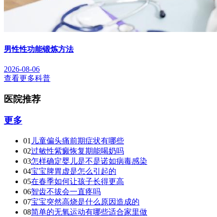
男性性功能锻炼方法
2026-08-06
查看更多科普
医院推荐
更多
01
儿童偏头痛前期症状有哪些
02
过敏性紫癜恢复期能喝奶吗
03
怎样确定婴儿是不是诺如病毒感染
04
宝宝脾胃虚是怎么引起的
05
在春季如何让孩子长得更高
06
智齿不拔会一直疼吗
07
宝宝突然高烧是什么原因造成的
08
简单的无氧运动有哪些适合家里做