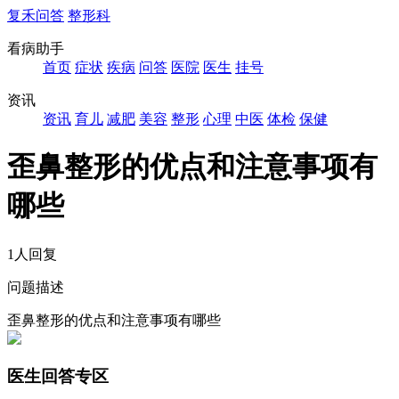
复禾问答
整形科
看病助手
首页
症状
疾病
问答
医院
医生
挂号
资讯
资讯
育儿
减肥
美容
整形
心理
中医
体检
保健
歪鼻整形的优点和注意事项有
哪些
1人回复
问题描述
歪鼻整形的优点和注意事项有哪些
医生回答专区